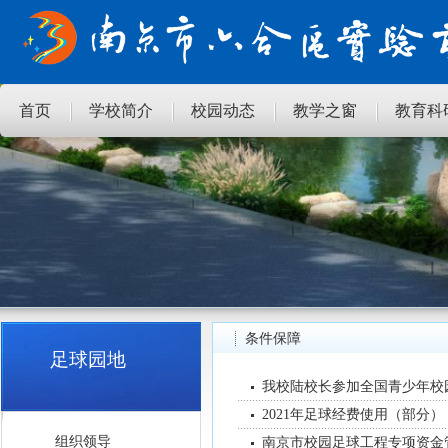
首页
学校简介
校园动态
教学之窗
教育科
条件保障
足球园地
我校陆校长参加全国青少年校
2021年足球经费使用（部分）
组织领导
南京市校园足球工程专项资金